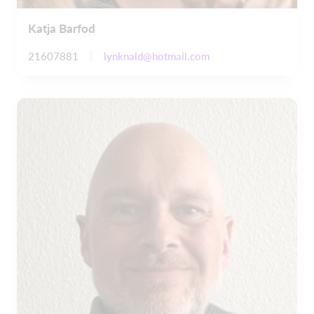
Katja Barfod
lynknald@hotmail.com
21607881