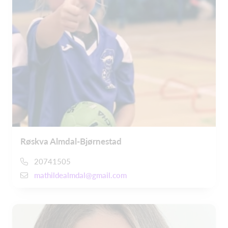
Røskva Almdal-Bjørnestad
20741505
mathildealmdal@gmail.com