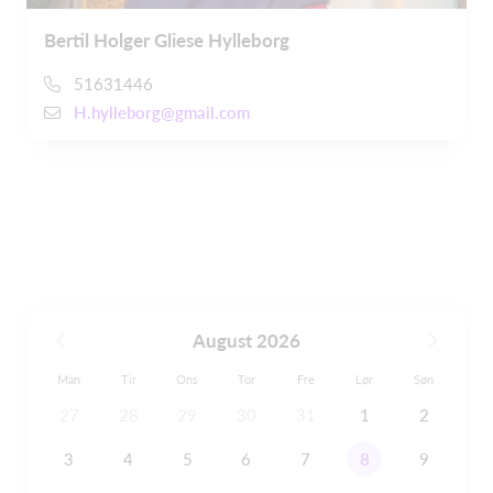
Bertil Holger Gliese Hylleborg
51631446
H.hylleborg@gmail.com
August 2026
Man
Tir
Ons
Tor
Fre
Lør
Søn
27
28
29
30
31
1
2
3
4
5
6
7
8
9