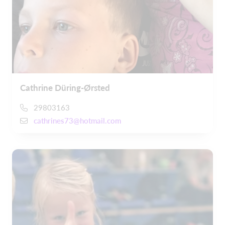
Cathrine Düring-Ørsted
29803163
cathrines73@hotmail.com