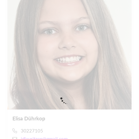
Elisa Dührkop
30227105
idlauritzen@gmail.com