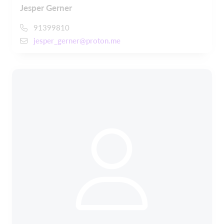
Jesper Gerner
91399810
jesper_gerner@proton.me