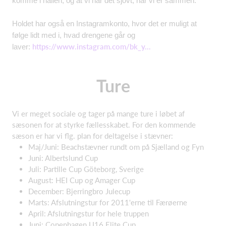
komme i hallen, og at vi har det sjovt, når vi er sammen.
Holdet har også en Instagramkonto, hvor det er muligt at
følge lidt med i, hvad drengene går og
https://www.instagram.com/bk_y...
laver:
Ture
Vi er meget sociale og tager på mange ture i løbet af
sæsonen for at styrke fællesskabet. For den kommende
sæson er har vi flg. plan for deltagelse i stævner:
Maj/Juni: Beachstævner rundt om på Sjælland og Fyn
Juni: Albertslund Cup
Juli: Partille Cup Göteborg, Sverige
August: HEI Cup og Amager Cup
December: Bjerringbro Julecup
Marts: Afslutningstur for 2011'erne til Færøerne
April: Afslutningstur for hele truppen
Juni: Copenhagen U16 Elite Cup