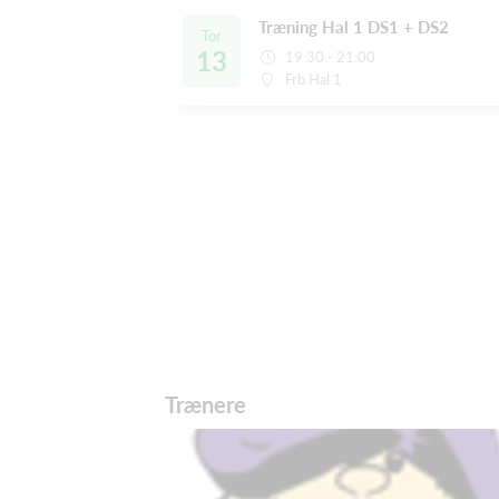
Træning Hal 1 DS1 + DS2
Tor
13
19:30 - 21:00
Frb Hal 1
Trænere