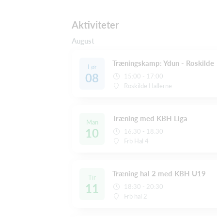
Aktiviteter
August
Træningskamp: Ydun - Roskilde
Lør
08
15:00 - 17:00
Roskilde Hallerne
Træning med KBH Liga
Man
10
16:30 - 18:30
Frb Hal 4
Træning hal 2 med KBH U19
Tir
11
18:30 - 20:30
Frb hal 2