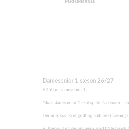
Damesenior 1 sæson 26/27
BK Ydun Damesenior 1,
Yduns damesenior 1 skal spille 2. division 
Der er fokus på et godt og ambitiøst trænings
Vi træner 3 gange om ugen, med både fysisk t