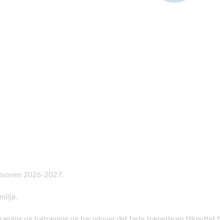
i sæsonen 2026-2027.
miljø.
ræning og haltræning og har udover det faste trænerteam tilknyttet f