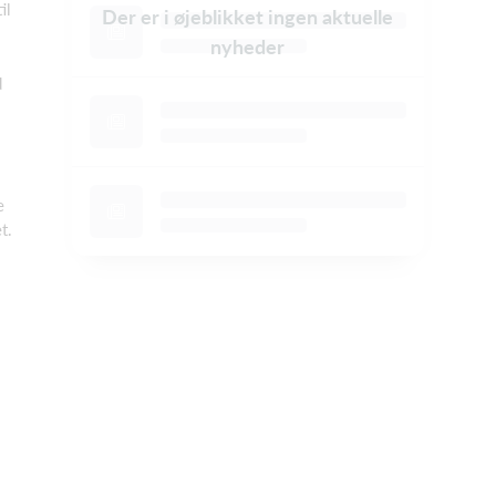
il
Der er i øjeblikket ingen aktuelle
nyheder
d
e
t.